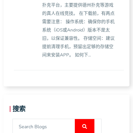
扑克平台，主要提供德州扑克等游戏
的真人在线竞技。 在下载前，有两点
需要注意： 操作系统：确保你的手机
系统（iOS或Android）版本不是太
旧，以保证兼容性。 存储空间：建议
提前清理手机，预留出足够的存储空
间来安装APP。 如何下...
搜索