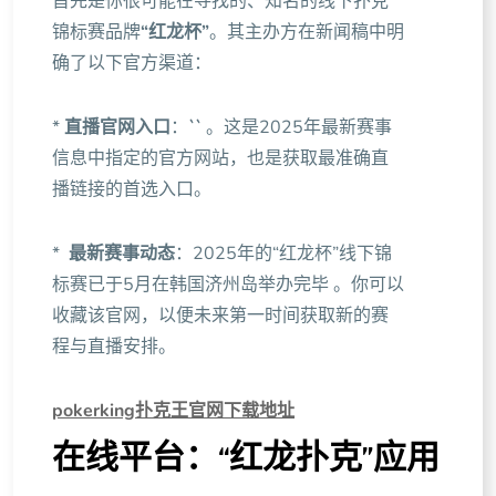
首先是你很可能在寻找的、知名的线下扑克
锦标赛品牌
“红龙杯”
。其主办方在新闻稿中明
确了以下官方渠道：
*
直播官网入口
：
``
。这是2025年最新赛事
信息中指定的官方网站，也是获取最准确直
播链接的首选入口。
*
️ 最新赛事动态
：2025年的“红龙杯”线下锦
标赛已于5月在韩国济州岛举办完毕 。你可以
收藏该官网，以便未来第一时间获取新的赛
程与直播安排。
pokerking扑克王官网下载地址
在线平台：“红龙扑克”应用