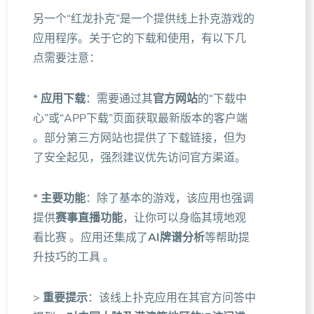
另一个“红龙扑克”是一个提供线上扑克游戏的
应用程序。关于它的下载和使用，有以下几
点需要注意：
*
应用下载
：需要通过其
官方网站
的“下载中
心”或“APP下载”页面获取最新版本的客户端
。部分第三方网站也提供了下载链接，但为
了安全起见，强烈建议优先访问官方渠道。
*
主要功能
：除了基本的游戏，该应用也强调
提供
赛事直播功能
，让你可以身临其境地观
看比赛 。应用还集成了
AI牌谱分析
等帮助提
升技巧的工具 。
>
重要提示
：该线上扑克应用在其官方问答中