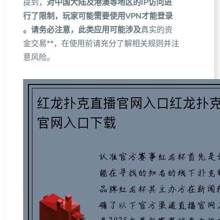
提到，
对中国大陆及港澳等地区的IP访问进
行了限制，玩家可能需要使用VPN才能登录
。请务必注意，此类应用可能涉及
真实的资
金交易**，在使用前请充分了解相关规则并注
意风险。